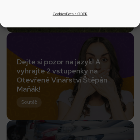
Iva z Tvarožné Lhoty
Novinka
Cookies
Data a GDPR
Dejte si pozor na jazyk! A
vyhrajte 2 vstupenky na
Otevřené Vinařství Štěpán
Maňák!
Soutěž