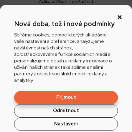
Aplikace Play.cz pro Android
Nová doba, tož i nové podmínky
Sbíráme cookies, pomocí kterých ukládáme
Aplikace Play.cz pro iOS
vaše nastavení a preference, analyzujeme
návštěvnost našich stránek,
zprostředkováváme funkce sociálních médií a
personalizujeme obsah a reklamy. Informace o
užívání našich stránek také sdílíme s našimi
Nepřehlédněte
partnery z oblasti sociálních médií, reklamy a
analytiky.
Příjmout
Odmítnout
Týdenní pobyt v Tatrách na
Medovce za 80.000 Kč vyhrála
Nastavení