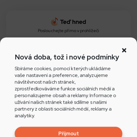
Poslouchejte přímo v prohlížeči
Nová doba, tož i nové podmínky
Aplikace Play.cz pro Android
Sbíráme cookies, pomocí kterých ukládáme
vaše nastavení a preference, analyzujeme
návštěvnost našich stránek,
zprostředkováváme funkce sociálních médií a
personalizujeme obsah a reklamy. Informace o
užívání našich stránek také sdílíme s našimi
Aplikace Play.cz pro iOS
partnery z oblasti sociálních médií, reklamy a
analytiky.
Příjmout