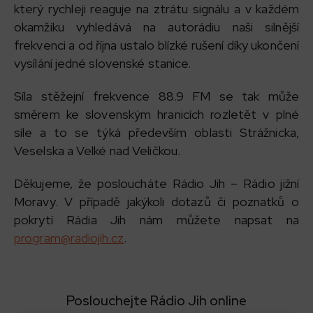
který rychleji reaguje na ztrátu signálu a v každém
okamžiku vyhledává na autorádiu naši silnější
frekvenci a od října ustalo blízké rušení díky ukončení
vysílání jedné slovenské stanice.
Síla stěžejní frekvence 88.9 FM se tak může
směrem ke slovenským hranicích rozletět v plné
síle a to se týká především oblasti Strážnicka,
Veselska a Velké nad Veličkou.
Děkujeme, že posloucháte Rádio Jih – Rádio jižní
Moravy. V případě jakýkoli dotazů či poznatků o
pokrytí Rádia Jih nám můžete napsat na
program@radiojih.cz
.
Poslouchejte Rádio Jih online