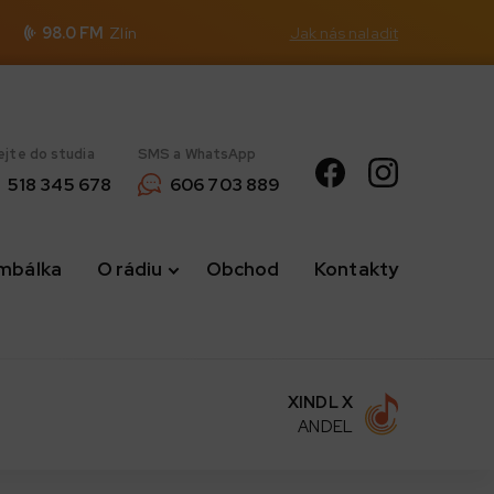
98.0 FM
Zlín
Jak nás naladit
ejte do studia
SMS a WhatsApp
518 345 678
606 703 889
imbálka
O rádiu
Obchod
Kontakty
XINDL X
ANDEL