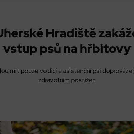
Uherské Hradiště zakáž
vstup psů na hřbitovy
ou mít pouze vodicí a asistenční psi doprovázej
zdravotním postižen