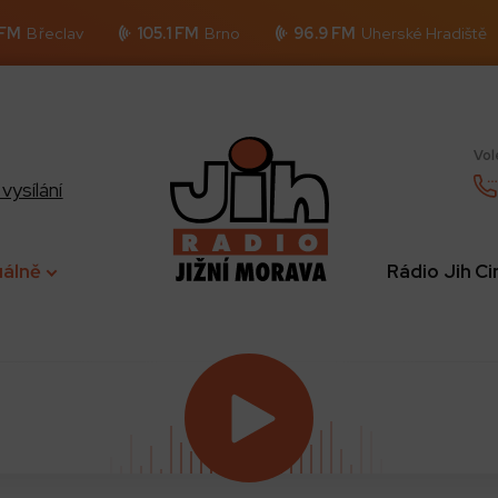
 FM
Břeclav
105.1 FM
Brno
96.9 FM
Uherské Hradiště
Vol
vysílání
uálně
Rádio Jih C