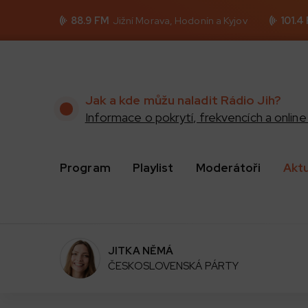
88.9 FM
Jižní Morava, Hodonín a Kyjov
101.4
Jak a kde můžu naladit Rádio Jih?
Informace o pokrytí, frekvencích a online 
Program
Playlist
Moderátoři
Akt
JITKA NĚMÁ
ČESKOSLOVENSKÁ PÁRTY