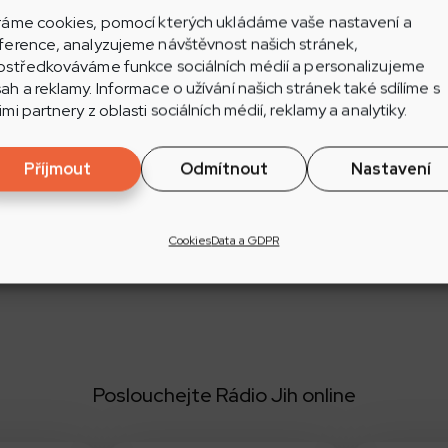
ráme cookies, pomocí kterých ukládáme vaše nastavení a
ference, analyzujeme návštěvnost našich stránek,
ostředkováváme funkce sociálních médií a personalizujeme
ít pouze vodicí a asistenční psi doprovázející oso
ah a reklamy. Informace o užívání našich stránek také sdílíme s
ice změnou reaguje na opakované stížnosti lidí na pohyb
imi partnery z oblasti sociálních médií, reklamy a analytiky.
menty.
Příjmout
Odmítnout
Nastavení
sty Čestmíra Boudy jsou hřbitovy místem pro tichou v
 pro venčení psů.
Cookies
Data a GDPR
 dění v regionu si nalaďte Rádio Jih – Rádio jižní Moravy.
Poslouchejte Rádio Jih online