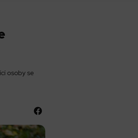
e
ící osoby se