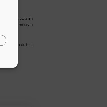
by se zdravotním
 psů mezi hroby a
zpomínku a úctu k