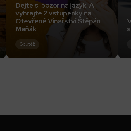
Dejte si pozor na jazyk! A
vyhrajte 2 vstupenky na
Otevřené Vinařství Štěpán
V
Maňák!
s
Soutěž