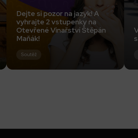
Dejte si pozor na jazyk! A
vyhrajte 2 vstupenky na
Otevřené Vinařství Štěpán
V
Maňák!
s
Soutěž