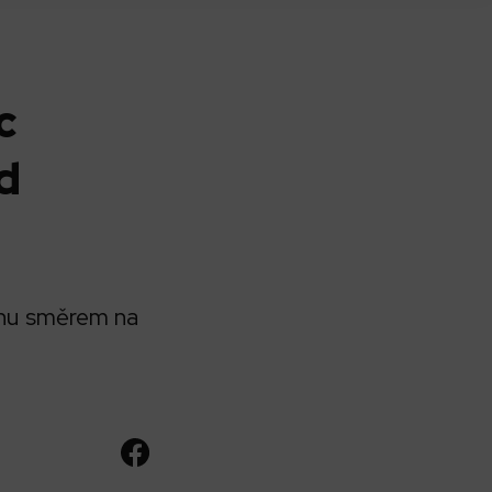
c
d
ahu směrem na