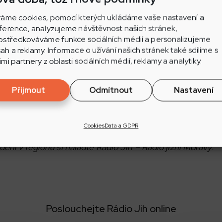
ráme cookies, pomocí kterých ukládáme vaše nastavení a
 a dálnic na přelomu srpna a září zahájí opravu silnice I/71
ference, analyzujeme návštěvnost našich stránek,
ostředkováváme funkce sociálních médií a personalizujeme
ah a reklamy. Informace o užívání našich stránek také sdílíme s
imi partnery z oblasti sociálních médií, reklamy a analytiky.
u úseku dlouhého 1,7 kilometru na hlavním tahu směr
lepšit stav vozovky v obou jízdních pruzích.
Příjmout
Odmítnout
Nastavení
dělena do několika etap a doprava bude vedena kyva
práce potrvají přibližně měsíc a půl.
Cookies
Data a GDPR
 dění v regionu si nalaďte Rádio Jih – Rádio jižní Moravy.
Poslouchejte Rádio Jih online