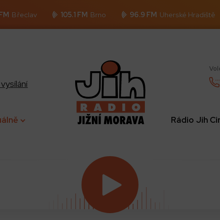
 FM
Břeclav
105.1 FM
Brno
96.9 FM
Uherské Hradiště
Vol
vysílání
uálně
Rádio Jih C