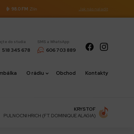
98.0 FM
Zlín
Jak nás naladit
ejte do studia
SMS a WhatsApp
518 345 678
606 703 889
imbálka
O rádiu
Obchod
Kontakty
KRYSTOF
PULNOCNI HRICH (FT. DOMINIQUE ALAGIA)