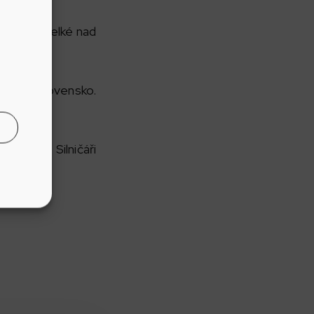
 v centru Velké nad
em na Slovensko.
dlově. Silničáři