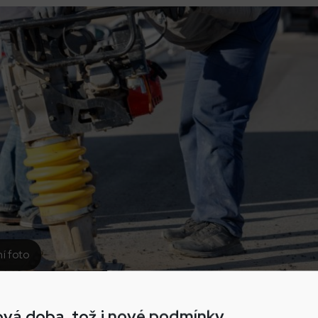
ní foto
vá doba, tož i nové podmínky