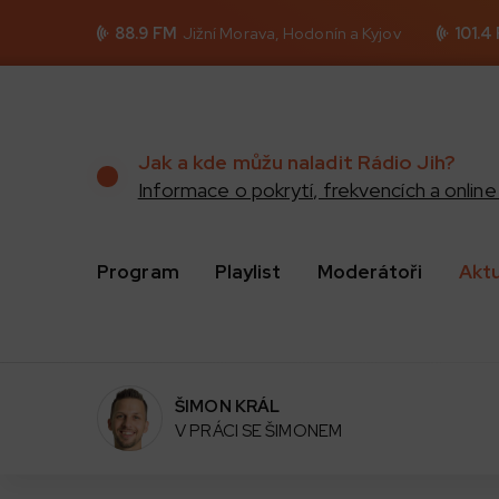
88.9 FM
Jižní Morava, Hodonín a Kyjov
101.4
Jak a kde můžu naladit Rádio Jih?
Informace o pokrytí, frekvencích a online 
Program
Playlist
Moderátoři
Akt
ŠIMON KRÁL
V PRÁCI SE ŠIMONEM