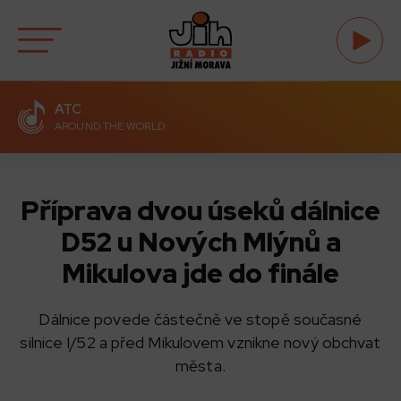
ATC
AROUND THE WORLD
Příprava dvou úseků dálnice
D52 u Nových Mlýnů a
Mikulova jde do finále
Dálnice povede částečně ve stopě současné
silnice I/52 a před Mikulovem vznikne nový obchvat
města.