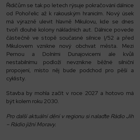
Řidičům se tak po letech rýsuje pokračování dálnice
od Pohořelic až k rakouským hranicím. Nový úsek
má výrazně ulevit hlavně Mikulovu, kde se dnes
tvoří dlouhé kolony nákladních aut. Dálnice povede
částečně ve stopě současné silnice I/52 a před
Mikulovem vznikne nový obchvat města. Mezi
Pernou a Dolními Dunajovicemi ale kvůli
nestabilnímu podloží nevznikne běžné silniční
propojení, místo něj bude podchod pro pěší a
cyklisty.
Stavba by mohla začít v roce 2027 a hotovo má
být kolem roku 2030.
Pro další aktuální dění v regionu si nalaďte Rádio Jih
– Rádio jižní Moravy.