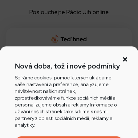
Poslouchejte Rádio Jih online
Poslouchejte přímo v prohlížeči
Nová doba, tož i nové podmínky
Sbíráme cookies, pomocí kterých ukládáme
vaše nastavení a preference, analyzujeme
Aplikace Play.cz pro Android
návštěvnost našich stránek,
zprostředkováváme funkce sociálních médií a
personalizujeme obsah a reklamy. Informace o
užívání našich stránek také sdílíme s našimi
partnery z oblasti sociálních médií, reklamy a
Aplikace Play.cz pro iOS
analytiky.