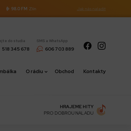
98.0 FM
Zlín
Jak nás naladit
ejte do studia
SMS a WhatsApp
518 345 678
606 703 889
imbálka
O rádiu
Obchod
Kontakty
HRAJEME HITY
PRO DOBROU NALADU