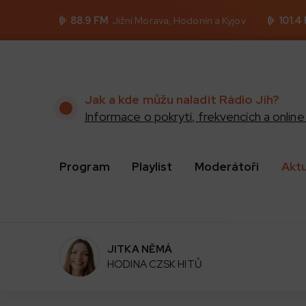
88.9 FM
Jižní Morava, Hodonín a Kyjov
101.4
Jak a kde můžu naladit Rádio Jih?
Informace o pokrytí, frekvencích a online 
Program
Playlist
Moderátoři
Akt
JITKA NĚMÁ
HODINA CZSK HITŮ