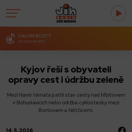
CALUM SCOTT
AT YOUR WORST
Kyjov řeší s obyvateli
opravy cest i údržbu zeleně
Mezi hlavní témata patřil stav cesty nad hřbitovem
v Bohuslavicích nebo údržba cyklostezky mezi
Boršovem a Nětčicemi.
14. 5. 2026