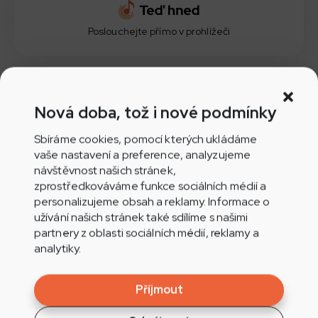
Poslouchejte přímo v prohlížeči
Nová doba, tož i nové podmínky
Aplikace Play.cz pro Android
Sbíráme cookies, pomocí kterých ukládáme
vaše nastavení a preference, analyzujeme
návštěvnost našich stránek,
zprostředkováváme funkce sociálních médií a
Aplikace Play.cz pro iOS
personalizujeme obsah a reklamy. Informace o
užívání našich stránek také sdílíme s našimi
partnery z oblasti sociálních médií, reklamy a
analytiky.
Nepřehlédněte
Příjmout