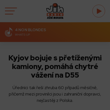
4 NON BLONDES
WHATS UP
Kyjov bojuje s přetíženými
kamiony, pomáhá chytré
vážení na D55
Úředníci tak řeší zhruba 60 případů měsíčně,
přičemž mezi provinilci jsou i zahraniční dopravci,
nejčastěji z Polska.