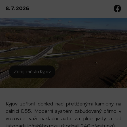
8. 7. 2026
Zdroj: město Kyjov
Kyjov zpřísnil dohled nad přetíženými kamiony na
dálnici D55. Moderní systém zabudovaný přímo v
vozovce váží nákladní auta za plné jízdy a od
listopadu loňského roku už odhalil 240 přestupků.