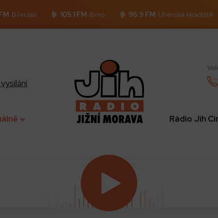
 FM
Břeclav
105.1 FM
Brno
96.9 FM
Uherské Hradiště
Vol
vysílání
uálně
Rádio Jih C