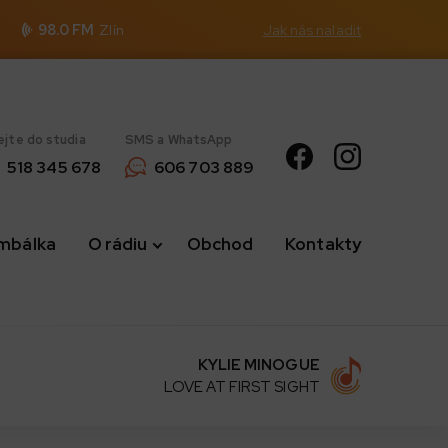
98.0 FM
Zlín
Jak nás naladit
ejte do studia
SMS a WhatsApp
518 345 678
606 703 889
imbálka
O rádiu
Obchod
Kontakty
KYLIE MINOGUE
LOVE AT FIRST SIGHT