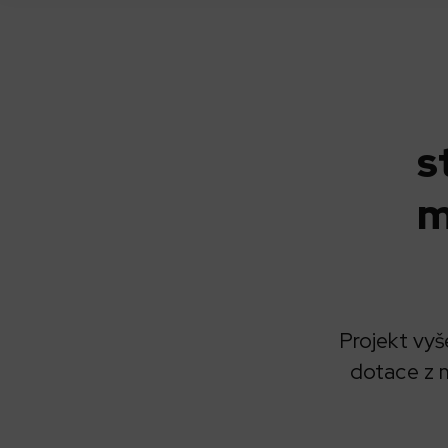
s
m
Projekt vyš
dotace z m