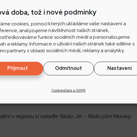
vá doba, tož i nové podmínky
ráme cookies, pomocí kterých ukládáme vaše nastavení a
ference, analyzujeme návštěvnost našich stránek,
ostředkováváme funkce sociálních médií a personalizujeme
clavsku dokončily rozsáhlé úpravy krajiny, které mají po
ah a reklamy. Informace o užívání našich stránek také sdílíme s
i půdy a podpořit přírodu.
imi partnery z oblasti sociálních médií, reklamy a analytiky.
h vznikly travnaté pásy, nové remízky a přibylo 775 stro
Příjmout
Odmítnout
Nastavení
 Projekt vyšel na 21,6 milionu korun, přičemž 85 procen
stva životního prostředí a Státního fondu životního prost
Cookies
Data a GDPR
e je také tříletá péče o nově vysazenou zeleň.
 dění v regionu si nalaďte Rádio Jih – Rádio jižní Moravy.