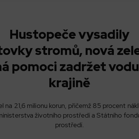
Hustopeče vysadily
tovky stromů, nová zel
á pomoci zadržet vodu
krajině
el na 21,6 milionu korun, přičemž 85 procent nák
inisterstva životního prostředí a Státního fond
prostředí.