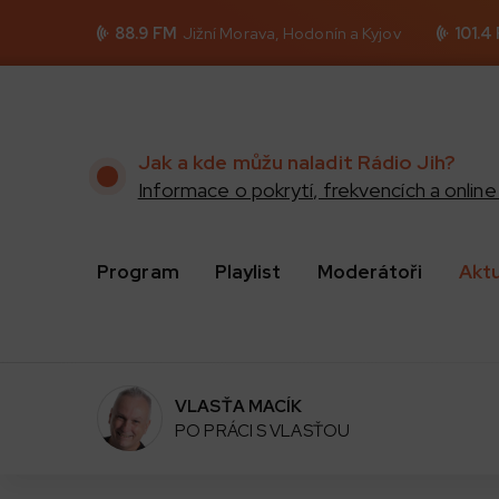
88.9 FM
Jižní Morava, Hodonín a Kyjov
101.4
Jak a kde můžu naladit Rádio Jih?
Informace o pokrytí, frekvencích a online 
Program
Playlist
Moderátoři
Akt
VLASŤA MACÍK
PO PRÁCI S VLASŤOU