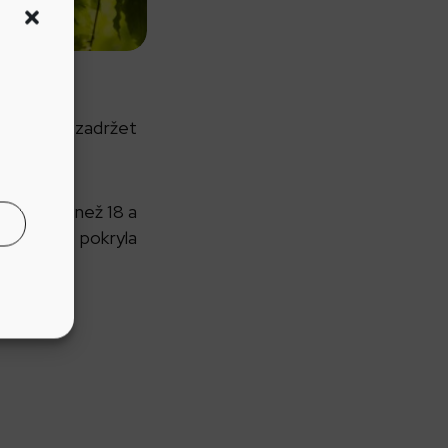
moci lépe zadržet
mů i více než 18 a
t nákladů pokryla
ředí.