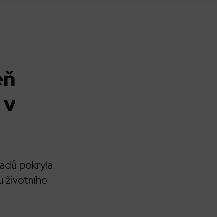
eň
 v
ladů pokryla
u životního