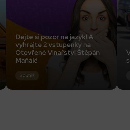
Dejte si pozor na jazyk! A
vyhrajte 2 vstupenky na
Otevřené Vinařství Štěpán
V
Maňák!
s
Soutěž