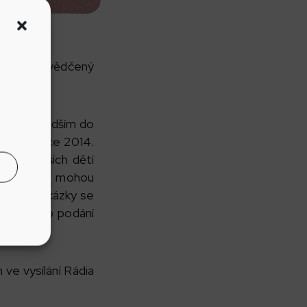
 chystá osvědčený
 let a mladším do
1. prosince 2014.
 U mladších dětí
ští rok si mohou
úřadě. Poukázky se
termín pro podání
 ve vysílání Rádia