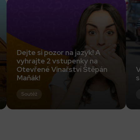
Dejte si pozor na jazyk! A
vyhrajte 2 vstupenky na
Otevřené Vinařství Štěpán
V
Maňák!
s
Soutěž