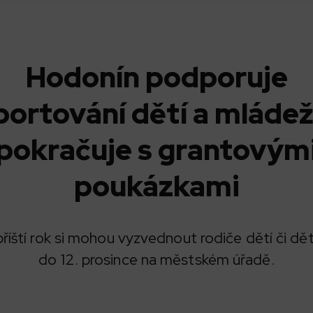
Hodonín podporuje
portování dětí a mládež
pokračuje s grantovým
poukázkami
íští rok si mohou vyzvednout rodiče dětí či děti 
do 12. prosince na městském úřadě.