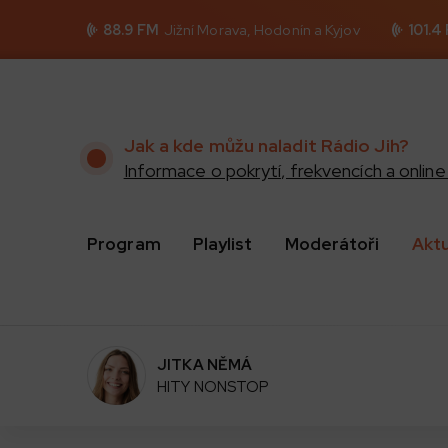
88.9 FM
Jižní Morava, Hodonín a Kyjov
101.4
Jak a kde můžu naladit Rádio Jih?
Informace o pokrytí, frekvencích a online 
Program
Playlist
Moderátoři
Akt
JITKA NĚMÁ
HITY NONSTOP