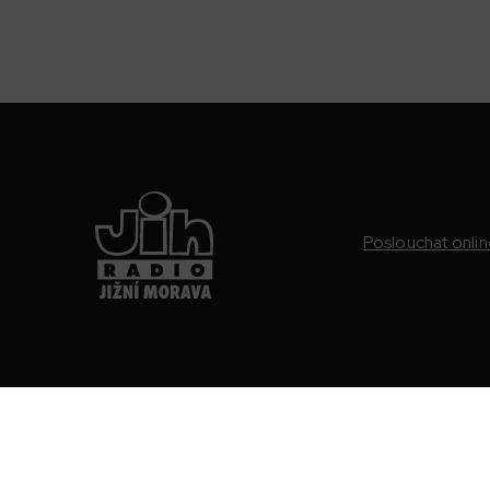
Poslouchat onli
88.9 FM
Jižní Morava, Hodonín a Kyjov
101