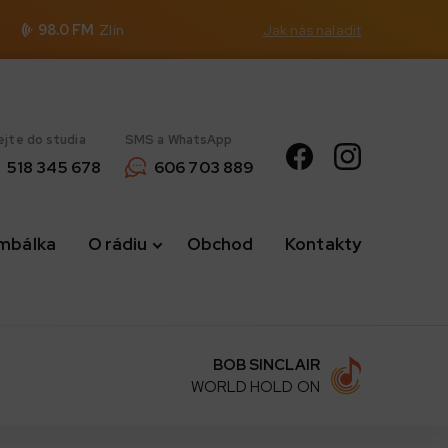
98.0 FM
Zlín
Jak nás naladit
ejte do studia
SMS a WhatsApp
518 345 678
606 703 889
imbálka
O rádiu
Obchod
Kontakty
BOB SINCLAIR
WORLD HOLD ON