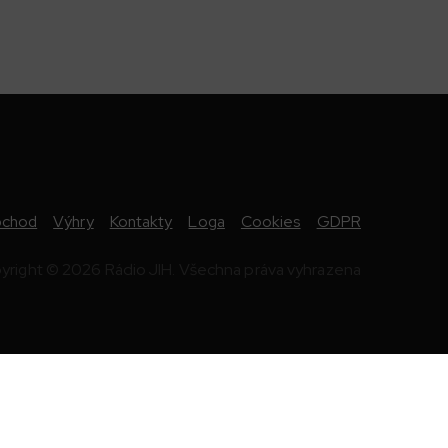
chod
Výhry
Kontakty
Loga
Cookies
GDPR
yright © 2026 Rádio JIH. Všechna práva vyhrazena
ě
98.0 FM
Zlín