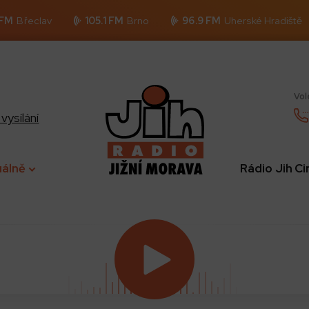
 FM
Břeclav
105.1 FM
Brno
96.9 FM
Uherské Hradiště
Vol
vysílání
uálně
Rádio Jih C