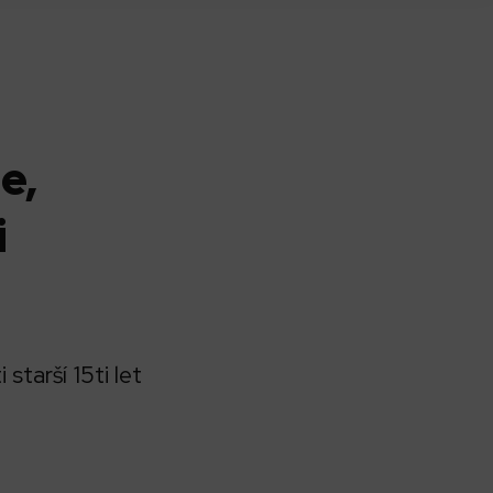
e,
i
starší 15ti let