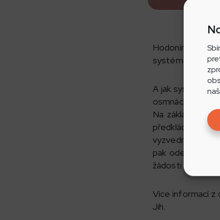
No
Hodonín podporuj
Sbí
pre
systém tzv. gran
zpr
obs
A jak systém fun
naš
osmnácti let, ko
Na základě pouk
předkládají spo
vyzvednout rodiče
pak odevzdávají 
žádosti o dotaci d
Více informací z 
Jih.