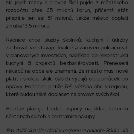
Na jejich mzdy a provoz škol půjde z městského
rozpočtu přes 65 milionů korun, přičemž stát
přispěje jen asi 51 milionů, takže město doplatí
zhruba 13,5 milionu.
Radnice chce služby školníků, kuchyní i údržby
zachovat ve stávající kvalitě a zároveň pokračovat
v plánovaných investicích, například do rekonstrukcí
kuchyní či projektů bezbariérovosti. Přenesení
nákladů na obce ale znamená, že město musí nově
platit i širokou škálu dalších výdajů od pomůcek po
opravy. Podobné potíže řeší většina obcí v regionu,
které budou také doplácet na provoz svých škol.
Břeclav plánuje hledat úspory například sdílením
některých služeb a centrálními nákupy.
Pro další aktuální dění v regionu si nalaďte Rádio Jih