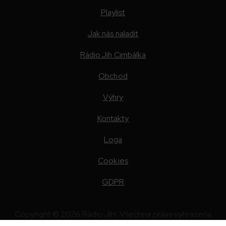
Playlist
Jak nás naladit
Rádio Jih Cimbálka
Obchod
Výhry
Kontakty
Loga
Cookies
GDPR
Copyright © 2026 Rádio JIH. Všechna práva vyhrazena