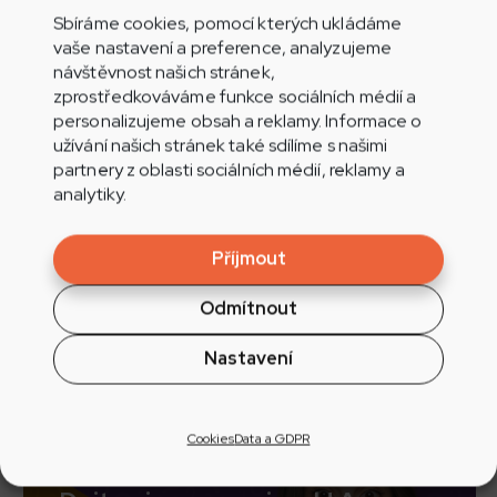
Sbíráme cookies, pomocí kterých ukládáme
Nepřehlédněte
vaše nastavení a preference, analyzujeme
návštěvnost našich stránek,
zprostředkováváme funkce sociálních médií a
personalizujeme obsah a reklamy. Informace o
užívání našich stránek také sdílíme s našimi
partnery z oblasti sociálních médií, reklamy a
analytiky.
Týdenní pobyt v Tatrách na
Medovce za 80.000 Kč vyhrála
Příjmout
Iva z Tvarožné Lhoty
Odmítnout
Novinka
Nastavení
Cookies
Data a GDPR