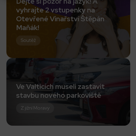
Dejte si pozor na jazyk! A
vyhrajte 2 vstupenky na
Otevřené Vinařství Štěpán
Maňák!
Soutěž
Ve Valticích museli zastavit
stavbu nového parkoviště
Z jižní Moravy