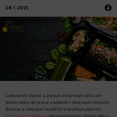
24. 1. 2021
Celodenní chutné a zdravé stravování až k vám
domů nebo do práce a kdekoli v okresech Hodonín,
Břeclav a Uherské Hradiště! 5 skvělých jídel od
Fitness Food Menu
vyhrávejte každý všední den v