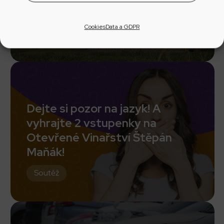
Iva z Tvarožné Lhoty
Cookies
Data a GDPR
Novinka
Dejte si pozor na jazyk! A
vyhrajte 2 vstupenky na
Otevřené Vinařství Štěpán
Maňák!
Soutěž