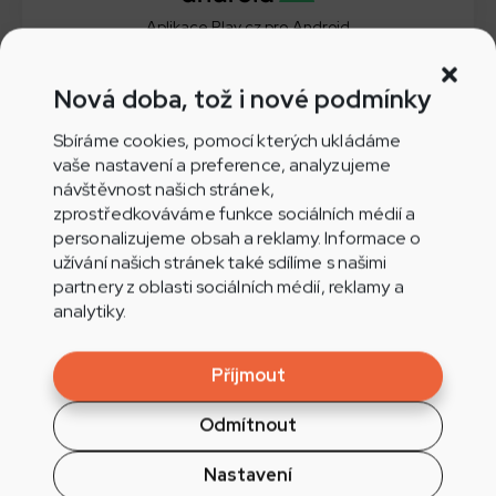
Aplikace Play.cz pro Android
Nová doba, tož i nové podmínky
Sbíráme cookies, pomocí kterých ukládáme
Aplikace Play.cz pro iOS
vaše nastavení a preference, analyzujeme
návštěvnost našich stránek,
zprostředkováváme funkce sociálních médií a
personalizujeme obsah a reklamy. Informace o
užívání našich stránek také sdílíme s našimi
Nepřehlédněte
partnery z oblasti sociálních médií, reklamy a
analytiky.
Příjmout
Odmítnout
Týdenní pobyt v Tatrách na
Nastavení
Medovce za 80.000 Kč vyhrála