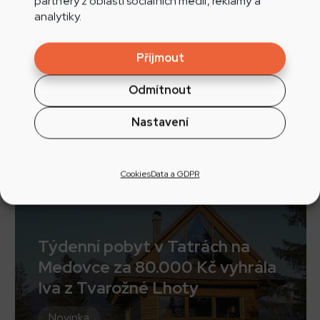
partnery z oblasti sociálních médií, reklamy a
analytiky.
Aplikace Play.cz pro iOS
Příjmout
Odmítnout
Nastavení
Nepřehlédněte
Cookies
Data a GDPR
Týdenní pobyt v Tatrách na
Medovce za 80.000 Kč vyhrála
Iva z Tvarožné Lhoty
Novinka