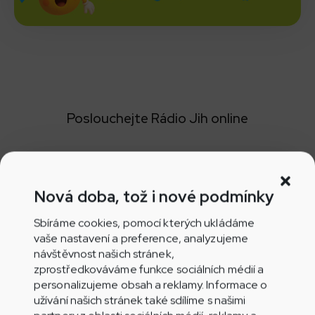
Poslouchejte Rádio Jih online
Nová doba, tož i nové podmínky
Poslouchejte přímo v prohlížeči
Sbíráme cookies, pomocí kterých ukládáme
vaše nastavení a preference, analyzujeme
návštěvnost našich stránek,
zprostředkováváme funkce sociálních médií a
personalizujeme obsah a reklamy. Informace o
Aplikace Play.cz pro Android
užívání našich stránek také sdílíme s našimi