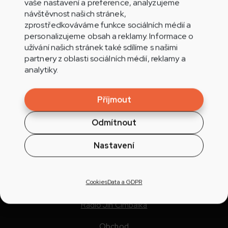
vaše nastavení a preference, analyzujeme
návštěvnost našich stránek,
zprostředkováváme funkce sociálních médií a
personalizujeme obsah a reklamy. Informace o
užívání našich stránek také sdílíme s našimi
partnery z oblasti sociálních médií, reklamy a
analytiky.
Příjmout
Poslouchat online
Odmítnout
Program
Nastavení
Playlist
Cookies
Data a GDPR
Jak nás naladit
Rádio Jih Cimbálka
Obchod