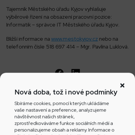
Tajemník Městského úřadu Kyjov vyhlašuje
výběrové řízení na obsazení pracovní pozice:
Informatik – správce IT Městského úřadu Kyjov.
Bližší informace na
www.mestokyjov.cz
nebo na
telefonním čísle 518 697 414 – Mgr. Pavlína Luklová.
Nová doba, tož i nové podmínky
Hledáte zaměstnance?
Sbíráme cookies, pomocí kterých ukládáme
vaše nastavení a preference, analyzujeme
návštěvnost našich stránek,
Oslovte se svou pracovní nabídkou posluchače
zprostředkováváme funkce sociálních médií a
Rádia Jih. Každý týden si nás naladí 201 000
personalizujeme obsah a reklamy. Informace o
posluchačů, měsíčně je to pak 527 000 oslovených