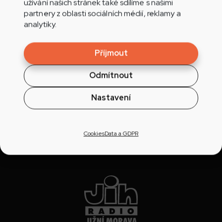
užívání našich stránek také sdílíme s našimi
potencionálních zájemců o pracovní pozici u vás!
partnery z oblasti sociálních médií, reklamy a
(Zdroj dat: Oficiální měření poslechovosti
analytiky.
Radioprojekt, 1.pololetí 2025)
Příjmout
Inzerujte pracovní nabídku
Odmítnout
Nastavení
Cookies
Data a GDPR