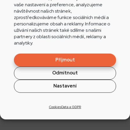
vaše nastavení a preference, analyzujeme
návštěvnost našich stránek,
zprostředkováváme funkce sociálních médií a
personalizujeme obsah a reklamy. Informace o
užívání našich stránek také sdílíme s našimi
partnery z oblasti sociálních médií, reklamy a
analytiky.
NOVINKY
AKCE
Příjmout
Odmítnout
13.7. Retro Music Festival v Břeclavi, živě i na
Rádiu Jih!
Nastavení
Už v sobotu 13. července se společně potkáme na
největším devadesátkovém mejdanu široko daleko
Cookies
Data a GDPR
- ...