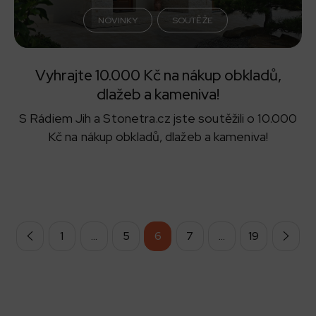
NOVINKY
SOUTĚŽE
Vyhrajte 10.000 Kč na nákup obkladů,
dlažeb a kameniva!
S Rádiem Jih a Stonetra.cz jste soutěžili o 10.000
Kč na nákup obkladů, dlažeb a kameniva!
1
…
5
6
7
…
19