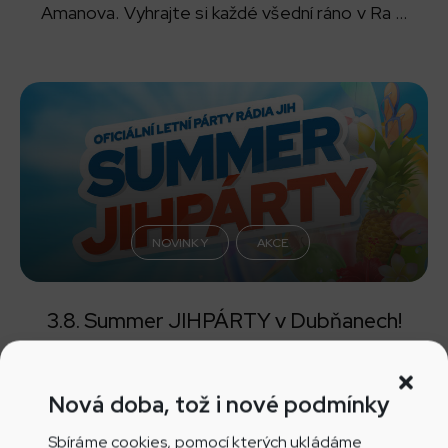
Amanova. Vyhrajte si každé všední ráno v Ra ...
NOVINKY
AKCE
3.8. Summer JIHPÁRTY v Dubňanech!
Letos společně zapaříme opět v Dubňanech!
Summer Jihpárty se nezadržitelně blíží! Vše
Nová doba, tož i nové podmínky
vypukne už ...
Sbíráme cookies, pomocí kterých ukládáme