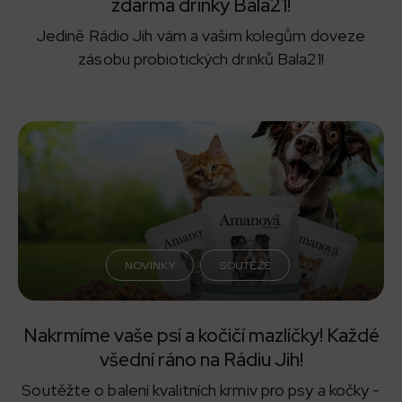
zdarma drinky Bala21!
Jedině Rádio Jih vám a vašim kolegům doveze
zásobu probiotických drinků Bala21!
NOVINKY
SOUTĚŽE
Nakrmíme vaše psí a kočičí mazlíčky! Každé
všední ráno na Rádiu Jih!
Soutěžte o balení kvalitních krmiv pro psy a kočky -