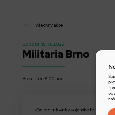
Všechny akce
Sobota, 15. 11. 2025
Militaria Brno
No
Sbí
Brno
od 8:00 hod.
pre
zpr
obs
naš
Vše pro milovníky vojenské historie a sb