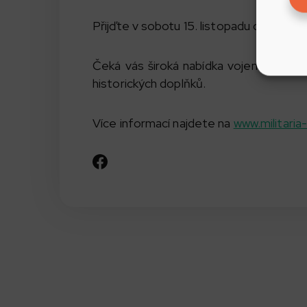
Přijďte v sobotu 15. listopadu od 8:00 h
Čeká vás široká nabídka vojenských př
historických doplňků.
Více informací najdete na
www.militaria