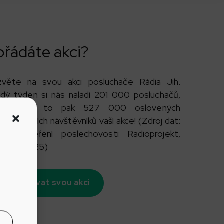
ořádáte akci?
zvěte na svou akci posluchače Rádia Jih.
dý týden si nás naladí 201 000 posluchačů,
síčně je to pak 527 000 oslovených
encionálních návštěvníků vaší akce! (Zdroj dat:
ciální měření poslechovosti Radioprojekt,
ololetí 2025)
Propagovat svou akci