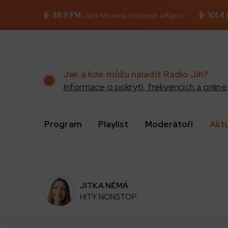
88.9 FM
Jižní Morava, Hodonín a Kyjov
101.4
Jak a kde můžu naladit Rádio Jih?
Informace o pokrytí, frekvencích a online 
Program
Playlist
Moderátoři
Akt
JITKA NĚMÁ
HITY NONSTOP