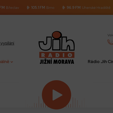
 FM
Břeclav
105.1 FM
Brno
96.9 FM
Uherské Hradiště
Vol
vysílání
uálně
Rádio Jih C