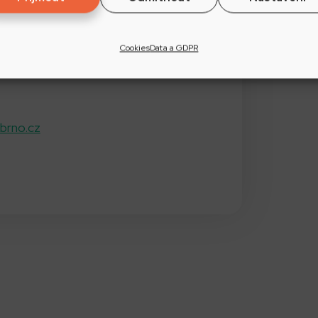
od. na brněnské výstaviště, pavilon Z.
Cookies
Data a GDPR
edmětů, dobových zbraní, uniforem i
-brno.cz