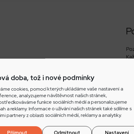
P
Po
Kaž
mě
pot
vá doba, tož i nové podmínky
Ofi
1.p
ráme cookies, pomocí kterých ukládáme vaše nastavení a
ference, analyzujeme návštěvnost našich stránek,
ostředkováváme funkce sociálních médií a personalizujeme
ah a reklamy. Informace o užívání našich stránek také sdílíme s
imi partnery z oblasti sociálních médií, reklamy a analytiky.
ěratelství nabídne Militaria Brno!
Příjmout
Odmítnout
Nastavení