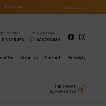
98.0 FM
Zlín
Jak nás naladit
ejte do studia
SMS a WhatsApp
518 345 678
606 703 889
imbálka
O rádiu
Obchod
Kontakty
THE SCRIPT
SUPERHEROES