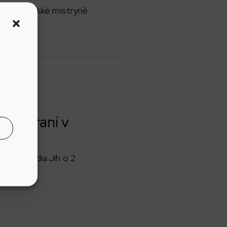
tul juniorské mistryně
vinobraní v
ílání Rádia Jih o 2
..