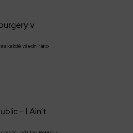
 burgery v
 vás každé všední ráno
lic – I Ain’t
va novinku od One Republic