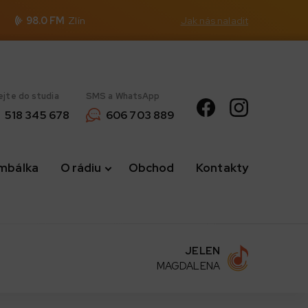
98.0 FM
Zlín
Jak nás naladit
ejte do studia
SMS a WhatsApp
518 345 678
606 703 889
imbálka
O rádiu
Obchod
Kontakty
JELEN
MAGDALENA