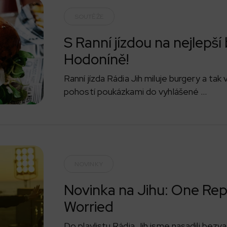
SOUTĚŽE
S Ranní jízdou na nejlepší
Hodoníně!
Ranní jízda Rádia Jih miluje burgery a tak
pohostí poukázkami do vyhlášené ...
NOVINKY
Novinka na Jihu: One Repub
Worried
Do playlistu Rádia Jih jsme nasadili bez