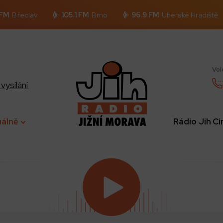
 FM
Břeclav
105.1 FM
Brno
96.9 FM
Uherské Hradiště
Vol
vysílání
uálně
Rádio Jih C