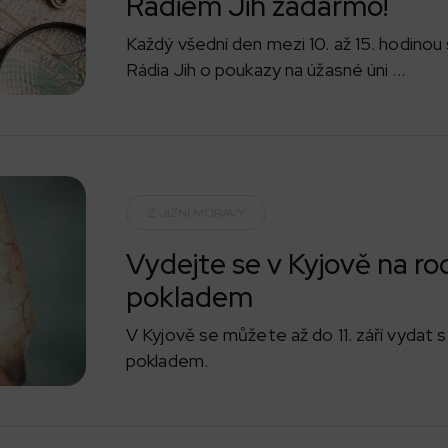
Rádiem Jih zadarmo!
Každý všední den mezi 10. až 15. hodinou
Rádia Jih o poukazy na úžasné úni ...
Z JIŽNÍ MORAVY
Vydejte se v Kyjově na r
pokladem
V Kyjově se můžete až do 11. září vydat s
pokladem.