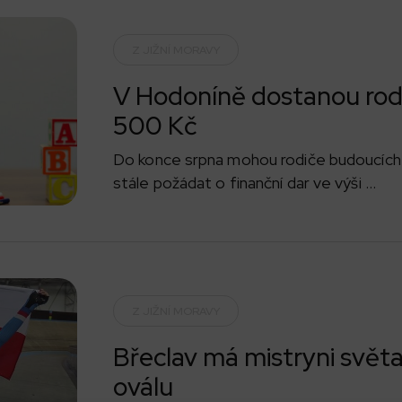
Z JIŽNÍ MORAVY
V Hodoníně dostanou rod
500 Kč
Do konce srpna mohou rodiče budoucích
stále požádat o finanční dar ve výši ...
Z JIŽNÍ MORAVY
Břeclav má mistryni světa
oválu