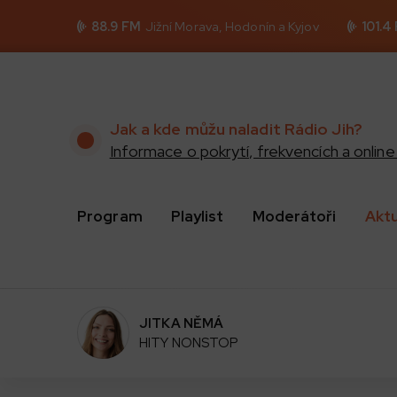
88.9 FM
Jižní Morava, Hodonín a Kyjov
101.4
Jak a kde můžu naladit Rádio Jih?
Informace o pokrytí, frekvencích a online 
Program
Playlist
Moderátoři
Akt
JITKA NĚMÁ
HITY NONSTOP