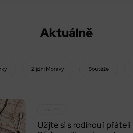
Aktuálně
nky
Z jižní Moravy
Soutěže
SOUTĚŽE
Užijte si s rodinou i přátel