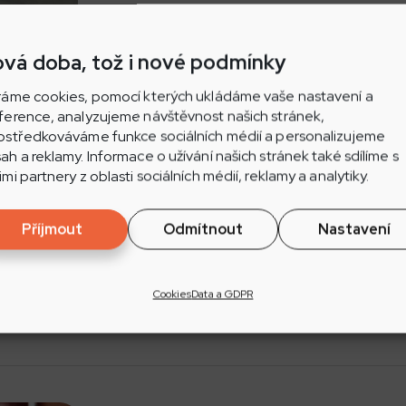
Barbora Němcová z Břeclavi vybojovala ti
světa na cyklistickém oválu.
vá doba, tož i nové podmínky
ráme cookies, pomocí kterých ukládáme vaše nastavení a
ference, analyzujeme návštěvnost našich stránek,
ostředkováváme funkce sociálních médií a personalizujeme
ah a reklamy. Informace o užívání našich stránek také sdílíme s
SOUTĚŽE
imi partnery z oblasti sociálních médií, reklamy a analytiky.
S Rádiem Jih na Pálavské 
Příjmout
Odmítnout
Nastavení
Mikulově zadarmo!
Každé všední odpoledne soutěžíme ve vys
Cookies
Data a GDPR
vstupenky v hodnotě 2 000 Kč na letoš .