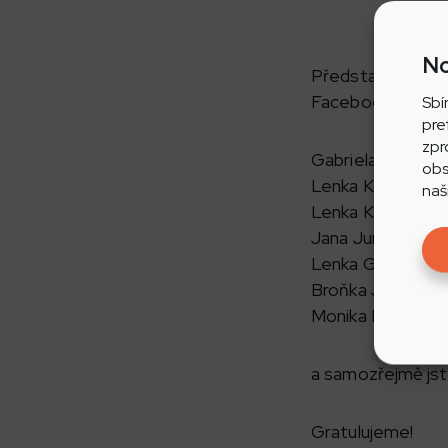
No
Představujeme vá
Facebooku Rádia 
Sbí
pre
zpr
Gabriela Blažková
obs
Lenka Koplíková,
naš
Lenka Klajnová, p
Jana Jurásková, 
Lenka Gasnárková
Broňka Jeřábková
Monika Ivanová, 
a samozřejmě jst
Gratulujeme!