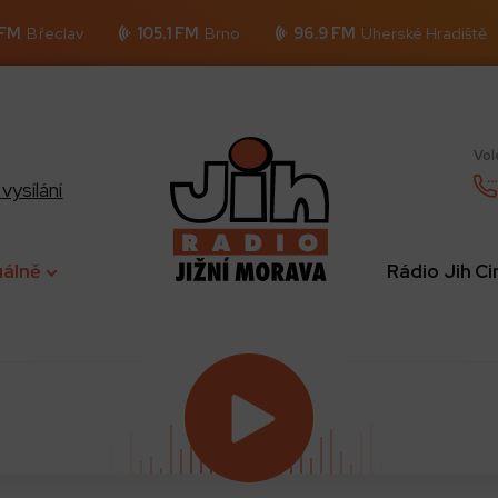
 FM
Břeclav
105.1 FM
Brno
96.9 FM
Uherské Hradiště
Vol
vysílání
uálně
Rádio Jih C