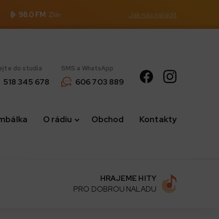
98.0 FM
Zlín
Jak nás naladit
ejte do studia
SMS a WhatsApp
518 345 678
606 703 889
imbálka
O rádiu
Obchod
Kontakty
HRAJEME HITY
PRO DOBROU NALADU