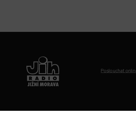
Poslouchat onli
88.9 FM
Jižní Morava, Hodonín a Kyjov
101