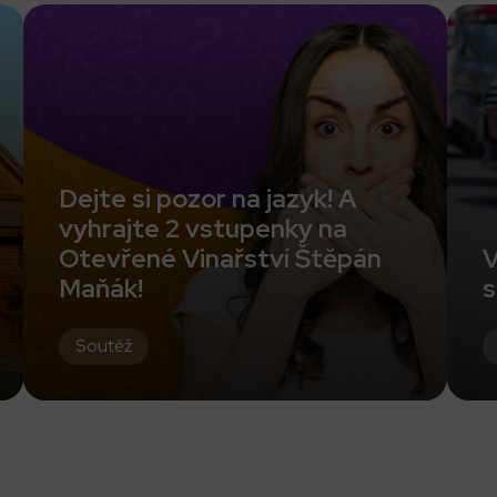
Dejte si pozor na jazyk! A
vyhrajte 2 vstupenky na
Otevřené Vinařství Štěpán
V
Maňák!
s
Soutěž