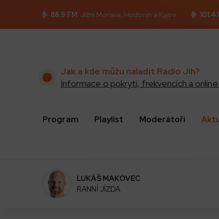
88.9 FM
Jižní Morava, Hodonín a Kyjov
101.4
Jak a kde můžu naladit Rádio Jih?
Informace o pokrytí, frekvencích a online 
Program
Playlist
Moderátoři
Akt
LUKÁŠ MAKOVEC
RANNÍ JÍZDA