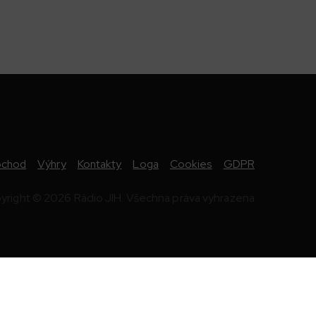
chod
Výhry
Kontakty
Loga
Cookies
GDPR
yright © 2026 Rádio JIH. Všechna práva vyhrazena
ě
98.0 FM
Zlín