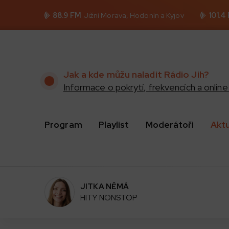
88.9 FM
Jižní Morava, Hodonín a Kyjov
101.4
Jak a kde můžu naladit Rádio Jih?
Informace o pokrytí, frekvencích a online 
Program
Playlist
Moderátoři
Akt
JITKA NĚMÁ
HITY NONSTOP