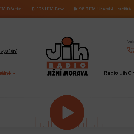
 FM
Břeclav
105.1 FM
Brno
96.9 FM
Uherské Hradiště
Vol
vysílání
uálně
Rádio Jih C