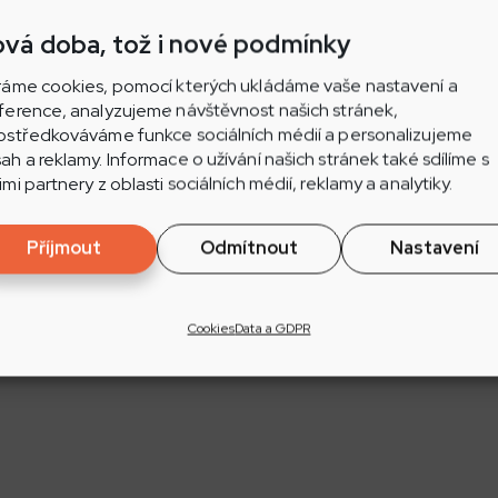
vá doba, tož i nové podmínky
m nejlepší jihomoravské cukrárny, kavárny a pekařství 
ráme cookies, pomocí kterých ukládáme vaše nastavení a
ference, analyzujeme návštěvnost našich stránek,
Jih:
ostředkováváme funkce sociálních médií a personalizujeme
ah a reklamy. Informace o užívání našich stránek také sdílíme s
utěnice
imi partnery z oblasti sociálních médií, reklamy a analytiky.
Ratíškovice
ků Čejkovice
Příjmout
Odmítnout
Nastavení
Rohatec
Kyjov
Cookies
Data a GDPR
e nominovali mnohé a mnohé další.