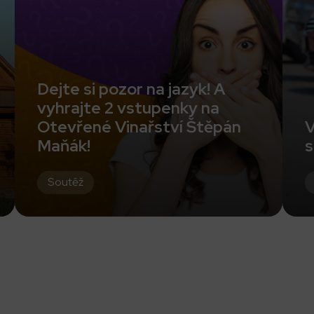
Dejte si pozor na jazyk! A
vyhrajte 2 vstupenky na
Otevřené Vinařství Štěpán
V
Maňák!
s
Soutěž