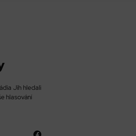
y
dia Jih hledali
še hlasování