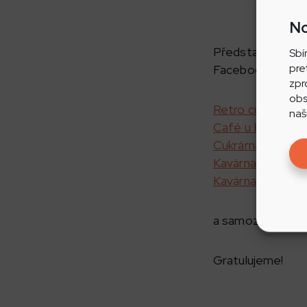
No
Představujeme vá
Sbí
pre
Facebooku Rádia 
zpr
obs
Retro cukrárna M
naš
Café u Kordulky 
Cukrárna U Poláš
Kavárna Rokava 
Kavárna Longus 
a samozřejmě jst
Gratulujeme!