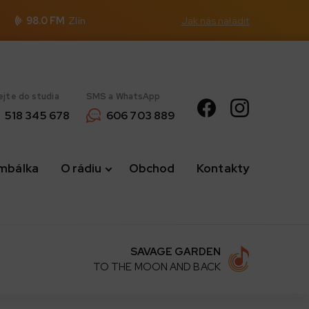
98.0 FM
Zlín
Jak nás naladit
ejte do studia
SMS a WhatsApp
518 345 678
606 703 889
imbálka
O rádiu
Obchod
Kontakty
SAVAGE GARDEN
TO THE MOON AND BACK